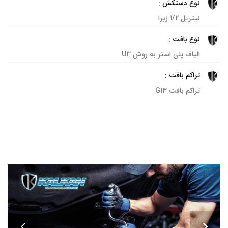
نوع دستکش :
نیتریل 1/2 زبرا
نوع بافت :
الیاف پلی استر به روش U3
تراکم بافت :
تراکم بافت G13