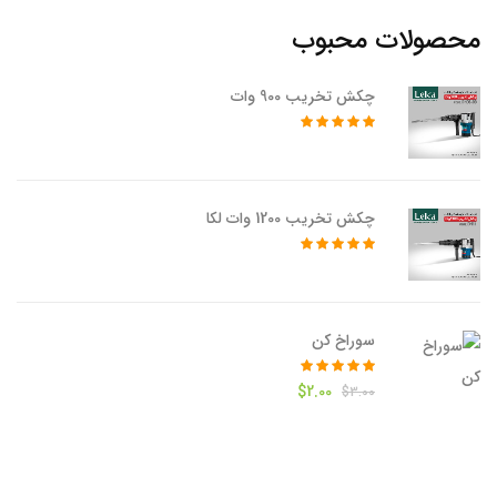
محصولات محبوب
چکش تخریب 900 وات
چکش تخریب 1200 وات لکا
سوراخ کن
قیمت
قیمت
$
2.00
$
3.00
اصلی
فعلی
$2.00
$3.00
بود.
است.