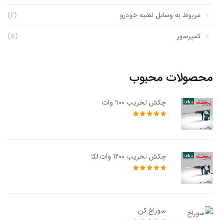
مربوط به وسایل نقلیه خودرو
(2)
کمپرسور
(5)
محصولات محبوب
چکش تخریب 900 وات
چکش تخریب 1200 وات لکا
سوراخ کن