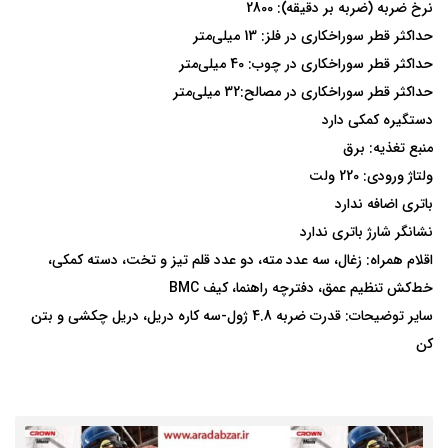
نرخ ضربه (ضربه بر دقیقه): 2800
حداکثر قطر سوراخکاری در فلز: 13 میلی‌متر
حداکثر قطر سوراخکاری در چوب: 40 میلی‌متر
حداکثر قطر سوراخکاری در مصالح:32 میلی‌متر
دستگیره کمکی دارد
منبع تغذیه: برق
ولتاژ ورودی: 220 ولت
باتری اضافه ندارد
نشانگر شارژ باتری ندارد
اقلام همراه: زغال، سه عدد مته، دو عدد قلم تیز و تخت، دسته کمکی،
خط‌کش تنظیم عمق، دفترچه راهنما، کیف BMC
سایر توضیحات: قدرت ضربه 4.8 ژول-سه کاره دریل، دریل چکشی و بتن
کن