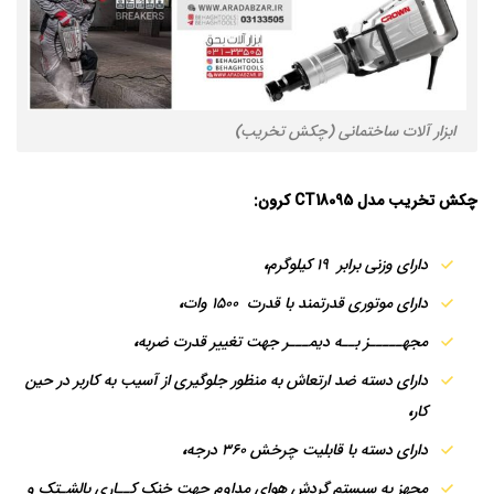
ابزار آلات ساختمانی (چکش تخریب)
چکش تخریب مدل CT18095 کرون:
دارای وزنی برابر 19 کیلوگرم
،
دارای موتوری قدرتمند با قدرت 1500 وات
،
مجهـــــز بــه دیمـــر جهت تغییر قدرت ضربه
،
دارای دسته ضد ارتعاش به منظور جلوگیری از آسیب به کاربر در حین
کار
،
دارای دسته با قابلیت چرخش 360 درجه
،
مجهز به سیستم گردش هوای مداوم جهت خنک کــاری بالشـتک و