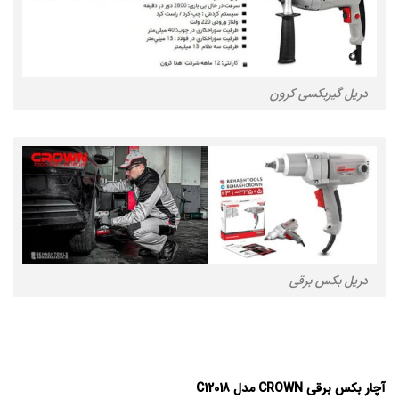
دریل گیربکسی کرون
دریل بکس برقی
آچار بکس برقی CROWN
مدل C12018