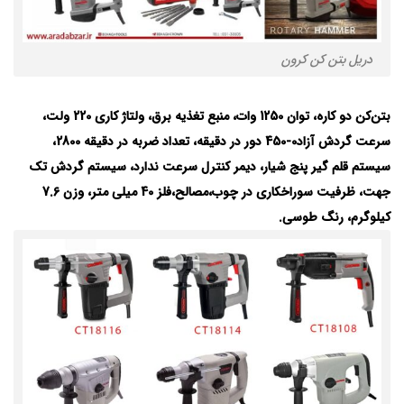
دریل بتن کن کرون
بتن‌کن دو کاره، توان 1250 وات، منبع تغذیه برق، ولتاژ کاری 220 ولت،
سرعت گردش آزاد0-450 دور در دقیقه، تعداد ضربه در دقیقه 2800،
سیستم قلم گیر پنج شیار، دیمر کنترل سرعت ندارد، سیستم گردش تک
جهت، ظرفیت سوراخکاری در چوب،مصالح،فلز 40 میلی متر، وزن 7.6
کیلوگرم، رنگ طوسی.