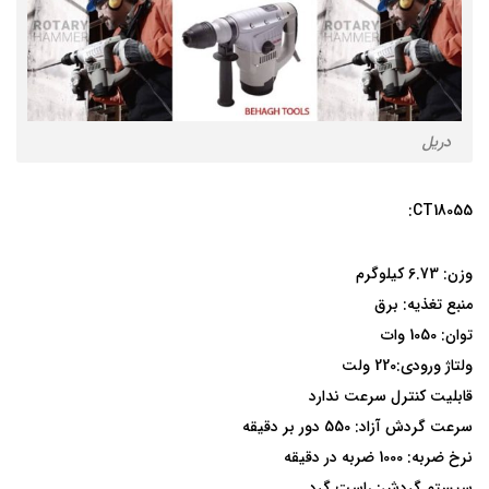
دریل
CT18055:
وزن: 6.73 کیلوگرم
منبع تغذیه: برق
توان: 1050 وات
ولتاژ ورودی:220 ولت
قابلیت کنترل سرعت ندارد
سرعت گردش آزاد: 550 دور بر دقیقه
نرخ ضربه: 1000 ضربه در دقیقه
سیستم گردش: راست گرد