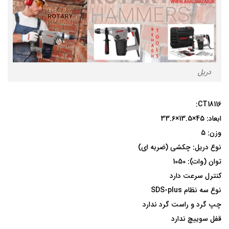
دریل
CT18116:
ابعاد: 45×13.5×33.6
وزن: 5
نوع دریل: چکشی (ضربه ای)
توان (وات): 1050
کنترل سرعت دارد
نوع سه نظام SDS-plus
چپ گرد و راست گرد ندارد
قفل سوییچ ندارد