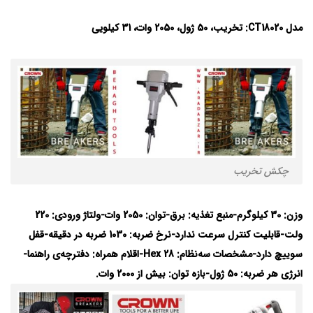
مدل CT18020:
تخریب، 50
ژول، 2050 وات، 31 کیلویی
چکش تخریب
وزن: 30 کیلوگرم-منبع تغذیه: برق-توان: 2050 وات-ولتاژ ورودی: 220
ولت-قابلیت کنترل سرعت ندارد-نرخ ضربه: 1030 ضربه در دقیقه-قفل
سوییچ دارد-مشخصات سه‌نظام: Hex 28-اقلام همراه: دفترچه‌ی راهنما-
انرژی هر ضربه: 50 ژول-بازه توان: بیش از 2000 وات.