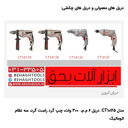
دریل های معمولی و دریل های چکشی:
دریل کرون
مدل CT10125:
دریل 6 م.م، 300
وات، چپ گرد راست گرد، سه نظام
اتوماتیک