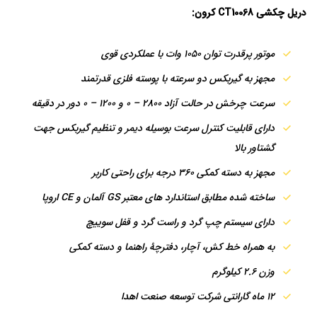
دریل چکشی CT10068 کرون:
موتور پرقدرت توان 1050 وات با عملکردی قوی
مجهز به گیربکس دو سرعته با پوسته فلزی قدرتمند
سرعت چرخش در حالت آزاد 2800 – 0 و 1200 – 0 دور در دقیقه
دارای قابلیت کنترل سرعت بوسیله دیمر و تنظیم گیربکس جهت
گشتاور بالا
مجهز به دسته کمکی 360 درجه برای راحتی کاربر
ساخته شده مطابق استاندارد های معتبر GS آلمان و CE اروپا
دارای سیستم چپ گرد و راست گرد و قفل سوییچ
به همراه خط کش، آچار، دفترچۀ راهنما و دسته کمکی
وزن 2.6 کیلوگرم
12 ماه گارانتی شرکت توسعه صنعت اهدا