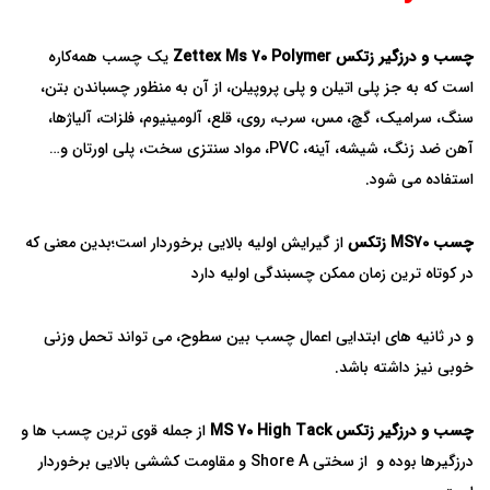
چسب و درزگیر زتکس Zettex Ms 70 Polymer
یک چسب همه‌کاره
است که به جز پلی اتیلن و پلی پروپیلن، از آن به‌ منظور چسباندن بتن،
سنگ، سرامیک، گچ، مس، سرب، روی، قلع، آلومینیوم، فلزات، آلیاژها،
آهن ضد زنگ، شیشه، آینه، PVC، مواد سنتزی سخت، پلی اورتان و…
استفاده می شود.
چسب MS70
زتکس
از گیرایش اولیه بالایی برخوردار است؛بدین معنی که
در کوتاه ترین زمان ممکن چسبندگی اولیه دارد
و در ثانیه های ابتدایی اعمال چسب بین سطوح، می تواند تحمل وزنی
خوبی نیز داشته باشد.
چسب و درزگیر زتکس MS 70 High Tack
از جمله قوی ترین چسب ها و
درزگیرها بوده و از سختی Shore A و مقاومت کششی بالایی برخوردار