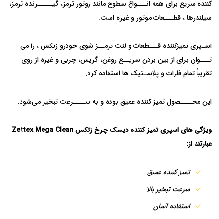
کننده سریع برای همه انـــواع سطوح مانند روتور ترمز، گیـــــرنده ترمز،
سیلندرها ، قطـــعات موتور و غیره است.
اسـپری تمیزکننده قـــطعات و لنت ترمــز شوی خودرو زتکس ، را می
تـــوان برای از بین بردن سریــع روغن، گریس، چربی و غیره از روی
تقریباً تمام فلزات و پلاسـتیک ها استفاده کرد.
این محــــصول تمیز کننده عمیق بوده و به ســــرعت تبخیر می‌شود.
ویژگی های
اسپری تمیز کننده دیسک چرخ زتکس
Zettex Mega Clean
عبارتند از:
تمیز کننده عمیق
سرعت تبخیر بالا
استفاده آسان