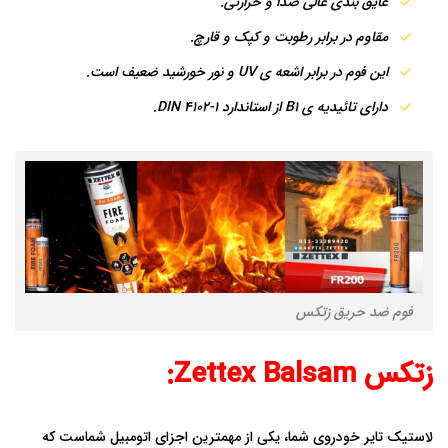
عایق بندی عالی صدا و حرارتی.
مقاوم در برابر رطوبت و کپک و قارچ.
این فوم در برابر اشعه ی UV و نور خورشید ضعیف است.
دارای تائیدیه ی B1 از استاندارد DIN 4102-1.
فوم ضد حریق زتکس
زتکس Zettex Balsam:
لاستیک تایر خودروی شما، یکی از مهمترین اجزای اتومبیل شماست که