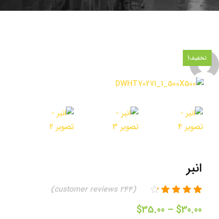
تخفیف!
انبر
customer reviews)
244
(
محدوده
$
35.00
–
$
30.00