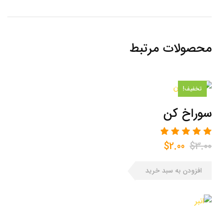
محصولات مرتبط
تخفیف!
سوراخ کن
قیمت
قیمت
$
2.00
$
3.00
اصلی
فعلی
$2.00
$3.00
افزودن به سبد خرید
بود.
است.