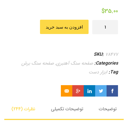
$
35.00
انبر
افزودن به سبد خرید
عدد
SKU:
78477
Categories:
صفحه سنگ آهنبری
,
صفحه سنگ برش
Tag:
ابزار دست
توضیحات
توضیحات تکمیلی
نظرات (244)